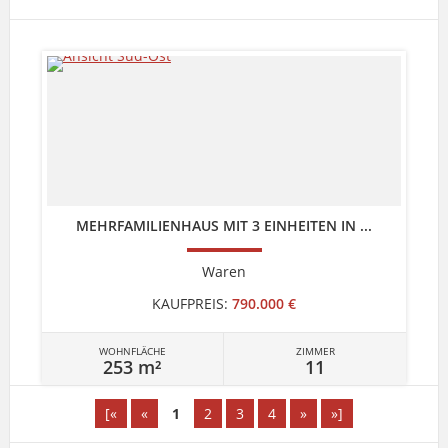
MEHRFAMILIENHAUS MIT 3 EINHEITEN IN ...
Waren
KAUFPREIS:
790.000 €
WOHNFLÄCHE
ZIMMER
253 m²
11
[«
«
1
2
3
4
»
»]