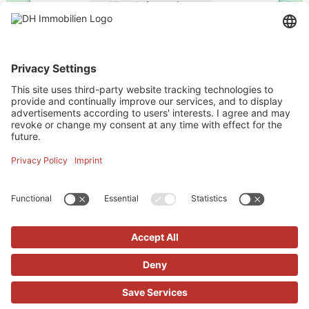
More Information
Accept
powered by
Usercentrics Consent
Management Platform
Impressum
-
Kontakt
-
Datenschutz
-
Cookies
-
Widerrufsbelehrung
-
AGBs
DH IMMOBILIEN GMBH - COPYRIGHT 2026