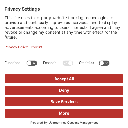
powered by
Usercentrics Consent
Management Platform
Impressum
-
Kontakt
-
Datenschutz
-
Cookies
-
Widerrufsbelehrung
-
AGBs
DH IMMOBILIEN GMBH - COPYRIGHT 2026
IMMOBILIENSOFTWARE & WEBDESIGN POWERED BY