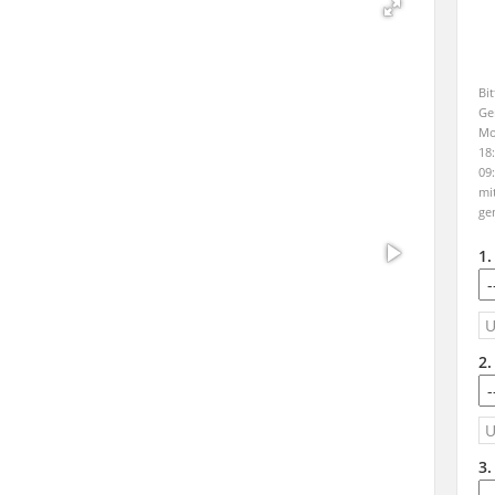
Bi
Ge
Mo
18
09
mi
ge
1
2
3