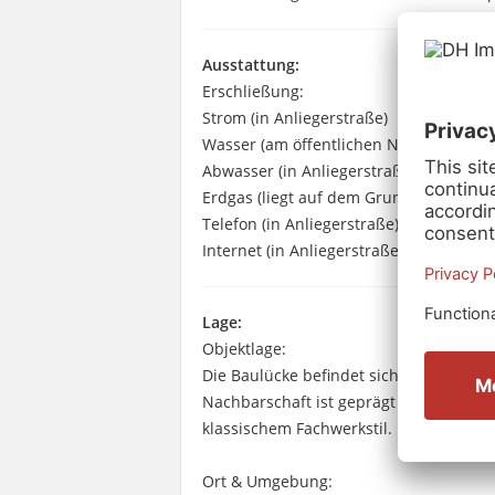
Ausstattung:
Erschließung:
Strom (in Anliegerstraße)
Wasser (am öffentlichen Netz)
Abwasser (in Anliegerstraße)
Erdgas (liegt auf dem Grundstück, wurde
Telefon (in Anliegerstraße)
Internet (in Anliegerstraße, bis zu 250 
Lage:
Objektlage:
Die Baulücke befindet sich in einer ru
Nachbarschaft ist geprägt von aneina
klassischem Fachwerkstil. Der Marktplat
Ort & Umgebung: