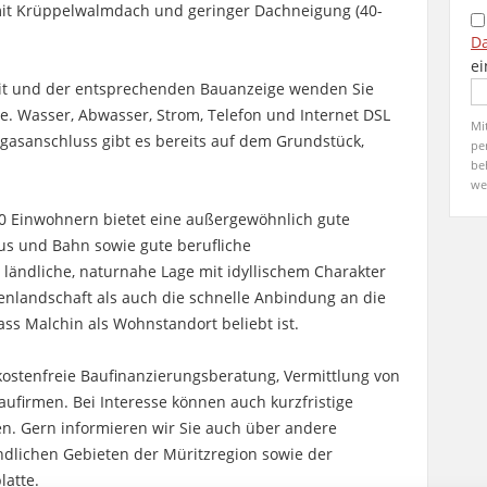
it Krüppelwalmdach und geringer Dachneigung (40-
D
ei
keit und der entsprechenden Bauanzeige wenden Sie
e. Wasser, Abwasser, Strom, Telefon und Internet DSL
Mi
rdgasanschluss gibt es bereits auf dem Grundstück,
pe
be
we
00 Einwohnern bietet eine außergewöhnlich gute
Bus und Bahn sowie gute berufliche
 ländliche, naturnahe Lage mit idyllischem Charakter
nlandschaft als auch die schnelle Anbindung an die
ss Malchin als Wohnstandort beliebt ist.
kostenfreie Baufinanzierungsberatung, Vermittlung von
ufirmen. Bei Interesse können auch kurzfristige
n. Gern informieren wir Sie auch über andere
ndlichen Gebieten der Müritzregion sowie der
atte.