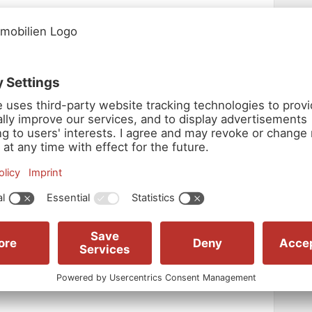
 stillgelegt)
Mbit/s mgl.)
higen Anliegerstraße in der Innenstadt von Malchin. Die
nder liegenden Wohnhäusern, zum Teil im charmanten,
z ist nur ca. 250 m entfernt.