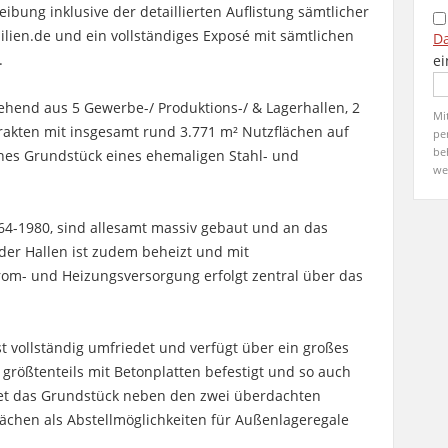
ibung inklusive der detaillierten Auflistung sämtlicher
lien.de und ein vollständiges Exposé mit sämtlichen
D
.
ei
ehend aus 5 Gewerbe-/ Produktions-/ & Lagerhallen, 2
Mi
akten mit insgesamt rund 3.771 m² Nutzflächen auf
pe
be
nes Grundstück eines ehemaligen Stahl- und
we
4-1980, sind allesamt massiv gebaut und an das
der Hallen ist zudem beheizt und mit
trom- und Heizungsversorgung erfolgt zentral über das
t vollständig umfriedet und verfügt über ein großes
 größtenteils mit Betonplatten befestigt und so auch
tet das Grundstück neben den zwei überdachten
lächen als Abstellmöglichkeiten für Außenlageregale