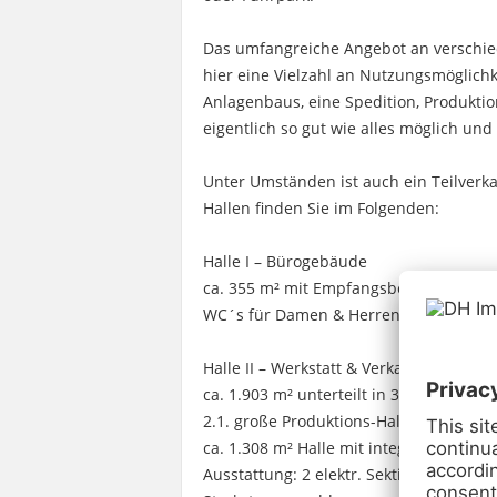
Das umfangreiche Angebot an verschied
hier eine Vielzahl an Nutzungsmöglichk
Anlagenbaus, eine Spedition, Produktion
eigentlich so gut wie alles möglich un
Unter Umständen ist auch ein Teilverkau
Hallen finden Sie im Folgenden:
Halle I – Bürogebäude
ca. 355 m² mit Empfangsbereich, 8 Bür
WC´s für Damen & Herren, Teeküche u
Halle II – Werkstatt & Verkaufseinricht
ca. 1.903 m² unterteilt in 3 Bereiche:
2.1. große Produktions-Halle:
ca. 1.308 m² Halle mit integriertem L
Ausstattung: 2 elektr. Sektionaltore m