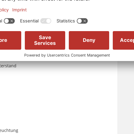
s und Besprechungsraum
de, 2 WC´s für Damen & Herren und Gemeinschaftsraum
nterstand
leuchtung