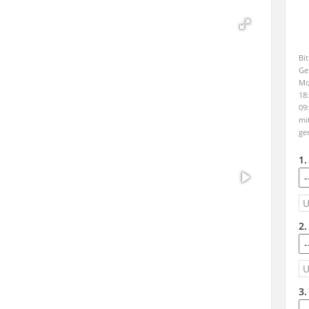
Bi
Ge
Mo
18
09
mi
ge
1
2
3