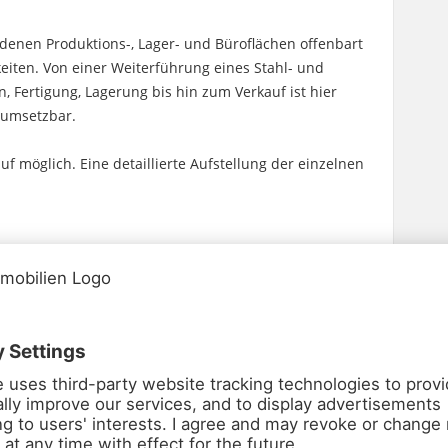
enen Produktions-, Lager- und Büroflächen offenbart
eiten. Von einer Weiterführung eines Stahl- und
, Fertigung, Lagerung bis hin zum Verkauf ist hier
d umsetzbar.
f möglich. Eine detaillierte Aufstellung der einzelnen
o´s, Seiteneingang mit separatem Eingangsbereich, 2
nd Archiv
ung
agerraum und Büro
it Schlupftüren, LED-Beleuchtung und